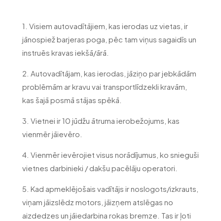
1. Visiem autovadītājiem, kas ierodas uz vietas, ir
jānospiež barjeras poga, pēc tam viņus sagaidīs un
instruēs kravas iekšā/ārā.
2. Autovadītājam, kas ierodas, jāziņo par jebkādām
problēmām ar kravu vai transportlīdzekli kravām,
kas šajā posmā stājas spēkā.
3. Vietnei ir 10 jūdžu ātruma ierobežojums, kas
vienmēr jāievēro.
4. Vienmēr ievērojiet visus norādījumus, ko snieguši
vietnes darbinieki / dakšu pacēlāju operatori.
5. Kad apmeklējošais vadītājs ir noslogots/izkrauts,
viņam jāizslēdz motors, jāizņem atslēgas no
aizdedzes un jāiedarbina rokas bremze. Tas ir ļoti