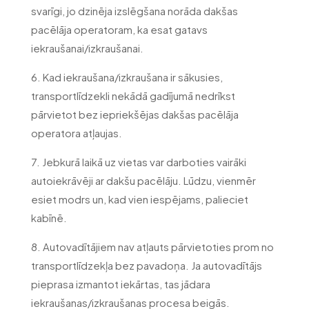
svarīgi, jo dzinēja izslēgšana norāda dakšas
pacēlāja operatoram, ka esat gatavs
iekraušanai/izkraušanai.
6. Kad iekraušana/izkraušana ir sākusies,
transportlīdzekli nekādā gadījumā nedrīkst
pārvietot bez iepriekšējas dakšas pacēlāja
operatora atļaujas.
7. Jebkurā laikā uz vietas var darboties vairāki
autoiekrāvēji ar dakšu pacēlāju. Lūdzu, vienmēr
esiet modrs un, kad vien iespējams, palieciet
kabīnē.
8. Autovadītājiem nav atļauts pārvietoties prom no
transportlīdzekļa bez pavadoņa. Ja autovadītājs
pieprasa izmantot iekārtas, tas jādara
iekraušanas/izkraušanas procesa beigās.