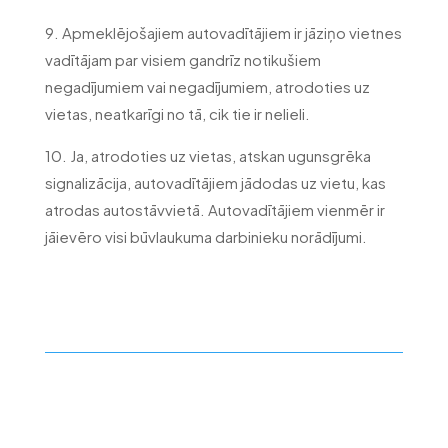
9. Apmeklējošajiem autovadītājiem ir jāziņo vietnes
vadītājam par visiem gandrīz notikušiem
negadījumiem vai negadījumiem, atrodoties uz
vietas, neatkarīgi no tā, cik tie ir nelieli.
10. Ja, atrodoties uz vietas, atskan ugunsgrēka
signalizācija, autovadītājiem jādodas uz vietu, kas
atrodas autostāvvietā. Autovadītājiem vienmēr ir
jāievēro visi būvlaukuma darbinieku norādījumi.