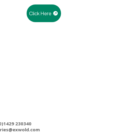
Click Here
0)1429 230340
iries@exwold.com