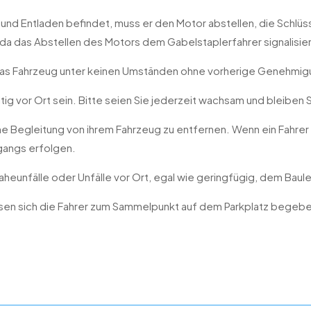
- und Entladen befindet, muss er den Motor abstellen, die Schlü
da das Abstellen des Motors dem Gabelstaplerfahrer signalisier
 das Fahrzeug unter keinen Umständen ohne vorherige Genehmi
ig vor Ort sein. Bitte seien Sie jederzeit wachsam und bleiben Si
ohne Begleitung von ihrem Fahrzeug zu entfernen. Wenn ein Fahrer
gangs erfolgen.
aheunfälle oder Unfälle vor Ort, egal wie geringfügig, dem Baul
üssen sich die Fahrer zum Sammelpunkt auf dem Parkplatz bege