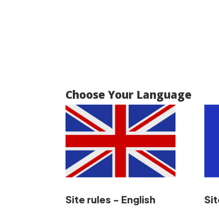
Choose Your Language
Site rules - English
Sit