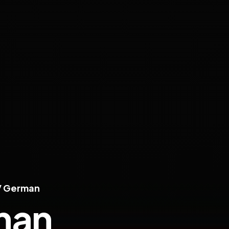
/ German
man