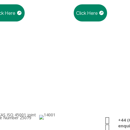
ick Here
Click Here
ate Number 25079

+44 (

enqu