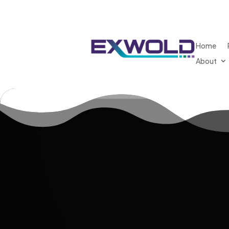
Home
About