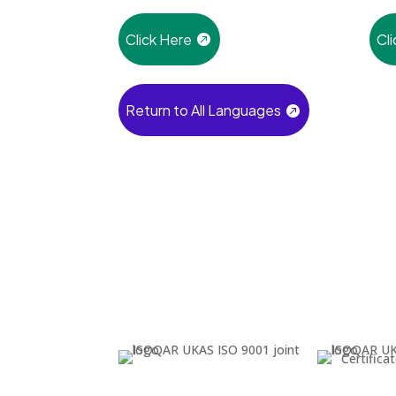
Click Here
Cl
Return to All Languages
Certific