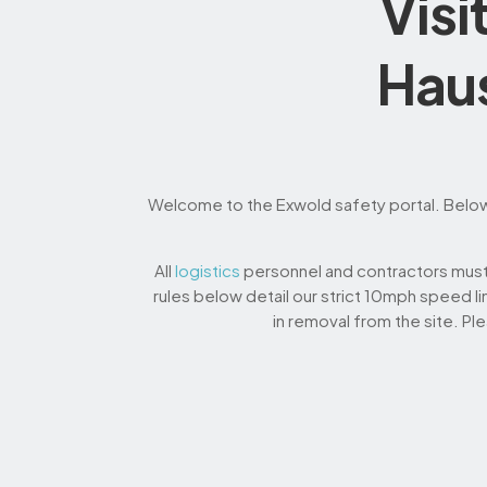
Visi
Haus
Welcome to the Exwold safety portal. Below y
All
logistics
personnel and contractors must 
rules below detail our strict 10mph speed l
in removal from the site. Ple