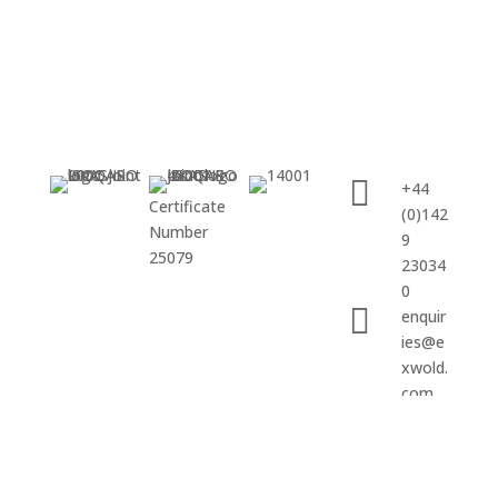

+44
Certificate
(0)142
Number
9
25079
23034
0

enquir
ies@e
xwold.
com
Seguir
Seguir
Seguir