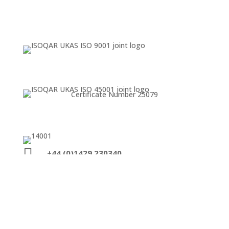
Certificate Number 25079

+44 (0)1429 230340

enquiries@exwold.com