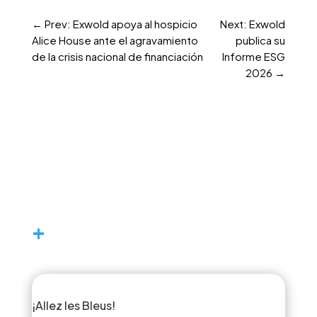
←
Prev: Exwold apoya al hospicio
Next: Exwold
Alice House ante el agravamiento
publica su
de la crisis nacional de financiación
Informe ESG
2026
→
+
¡Allez les Bleus!