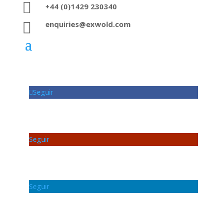

+44 (0)1429 230340

enquiries@exwold.com
Seguir
Seguir
Seguir