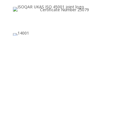
Certificate Number 25079

+44 (0)1429 230340

enquiries@exwold.com
©
2026 Exwold Technology Ltd. Web Design by
asensio.co.uk
.
Modern Slavery Statement