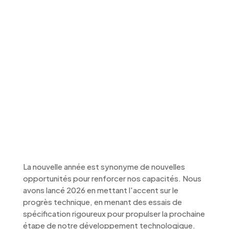
Investir dans
l’efficacité : au cœur
de nos essais
d’équipements de
janvier
La nouvelle année est synonyme de nouvelles
opportunités pour renforcer nos capacités. Nous
avons lancé 2026 en mettant l'accent sur le
progrès technique, en menant des essais de
spécification rigoureux pour propulser la prochaine
étape de notre développement technologique.