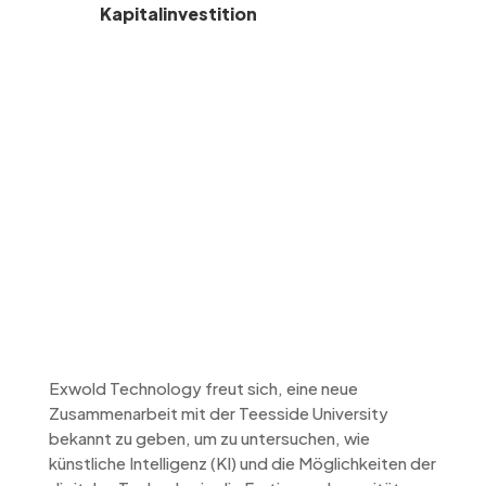
Kapitalinvestition
Wir kooperieren mit
der Teesside
University als
Wegbereiter für die
„Digitale Fertigung“
Exwold Technology freut sich, eine neue
Zusammenarbeit mit der Teesside University
bekannt zu geben, um zu untersuchen, wie
künstliche Intelligenz (KI) und die Möglichkeiten der