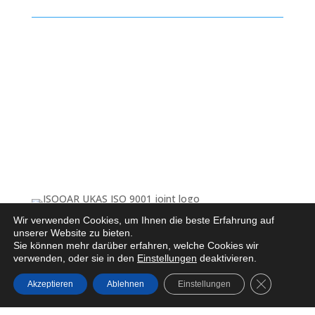
Wir verwenden Cookies, um Ihnen die beste Erfahrung auf
unserer Website zu bieten.
Sie können mehr darüber erfahren, welche Cookies wir
verwenden, oder sie in den
Einstellungen
deaktivieren.
Certificate Number 25079
GDPR Cooki
Akzeptieren
Ablehnen
Einstellungen