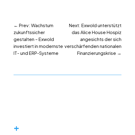
←
Prev: Wachstum
Next: Exwold unterstützt
zukunftssicher
das Alice House Hospiz
gestalten – Exwold
angesichts der sich
investiert in modernste
verschärfenden nationalen
IT- und ERP-Systeme
Finanzierungskrise
→
+