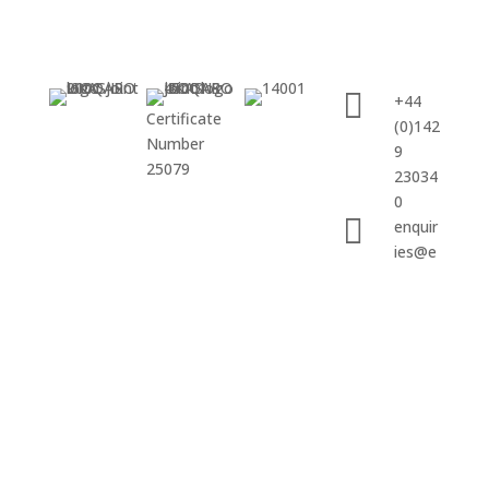

+44
Certificate
(0)142
Number
9
25079
23034
0

enquir
ies@e
xwold.
com
Folgen
Folgen
Folgen
Folgen
Folgen