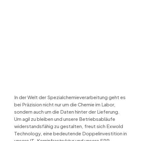
Wachstum
zukunftssicher
gestalten – Exwold
investiert in
modernste IT- und
ERP-Systeme
In der Welt der Spezialchemieverarbeitung geht es
bei Präzision nicht nur um die Chemie im Labor,
sondern auch um die Daten hinter der Lieferung.
Um agil zu bleiben und unsere Betriebsabläufe
widerstandsfähig zu gestalten, freut sich Exwold
Technology, eine bedeutende Doppelinvestition in
unsere IT-Kerninfrastruktur und unsere ERP-